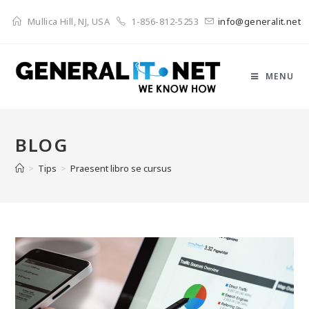
Mullica Hill, NJ, USA
1-856-812-5253
info@generalit.net
MENU
BLOG
>
Tips
>
Praesent libro se cursus